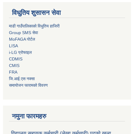
विधुतिय शुसासन सेवा
माडी गाउँपालिकाको विधुतिय हाजिरी
Group SMS सेवा
MoFAGA पोर्टल
LISA
i-LG प्रोफाइल
CDMIS
CMIS
FRA
जि.आई.एस नक्सा
समायोजन फारामको विवरण
नमुना फारमहरु
विद्यालय सहायक कर्मचारी (लेखा कर्मचारी) पदको खुला