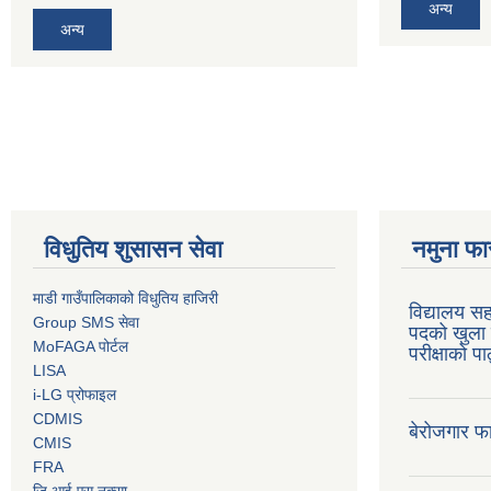
अन्य
अन्य
विधुतिय शुसासन सेवा
नमुना फा
माडी गाउँपालिकाको विधुतिय हाजिरी
विद्यालय सह
Group SMS सेवा
पदको खुला 
MoFAGA पोर्टल
परीक्षाको प
LISA
i-LG प्रोफाइल
CDMIS
बेरोजगार फ
CMIS
FRA
जि.आई.एस नक्सा