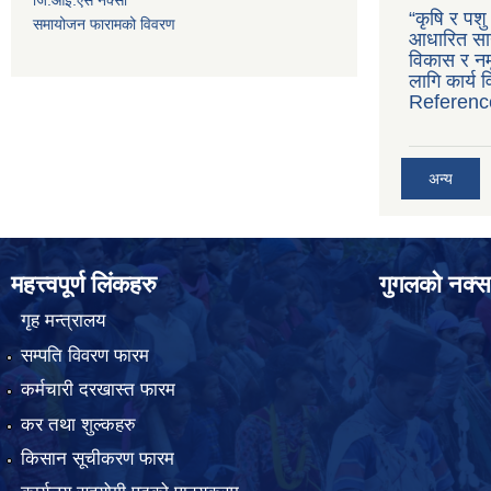
“कृषि र पश
समायोजन फारामको विवरण
आधारित सान
विकास र नमू
लागि कार्य
Referenc
अन्य
महत्त्वपूर्ण लिंकहरु
गुगलको नक्स
गृह मन्त्रालय
सम्पति विवरण फारम
कर्मचारी दरखास्त फारम
कर तथा शुल्कहरु
किसान सूचीकरण फारम