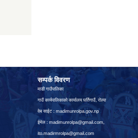
सम्पर्क विवरण
माडी गाउँपालिका
गाउँ कार्यपालिकाको कार्यालय घर्तिगाउँ, रो‍‍ल्पा
वेब साईट : madimunrolpa.gov.np
ईमेल :
madimunrolpa@gmail.com
,
ito.madirmrolpa@gmail.com