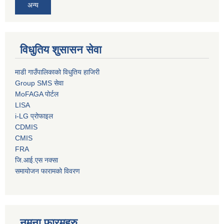
अन्य
विधुतिय शुसासन सेवा
माडी गाउँपालिकाको विधुतिय हाजिरी
Group SMS सेवा
MoFAGA पोर्टल
LISA
i-LG प्रोफाइल
CDMIS
CMIS
FRA
जि.आई.एस नक्सा
समायोजन फारामको विवरण
नमुना फारमहरु