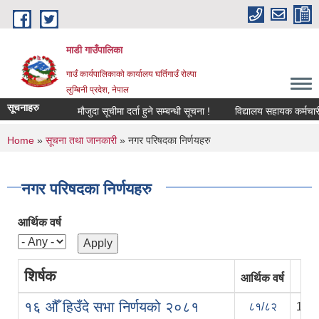
Skip to main content
माडी गाउँपालिका
गाउँ कार्यपालिकाको कार्यालय घर्तिगाउँ रोल्पा
लुम्बिनी प्रदेश, नेपाल
सूचनाहरु
मौजुदा सूचीमा दर्ता हुने सम्बन्धी सूचना !
विद्यालय सहायक कर्मचारी (लेख
You are here
Home
»
सूचना तथा जानकारी
» नगर परिषदका निर्णयहरु
नगर परिषदका निर्णयहरु
आर्थिक वर्ष
शिर्षक
आर्थिक वर्ष
१६ ‍‍‌औँ हिउँदे सभा निर्णयको २०८१
८१/८२
12/0