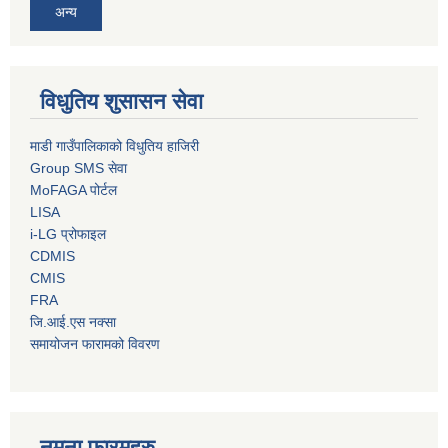
अन्य
विधुतिय शुसासन सेवा
माडी गाउँपालिकाको विधुतिय हाजिरी
Group SMS सेवा
MoFAGA पोर्टल
LISA
i-LG प्रोफाइल
CDMIS
CMIS
FRA
जि.आई.एस नक्सा
समायोजन फारामको विवरण
नमुना फारमहरु