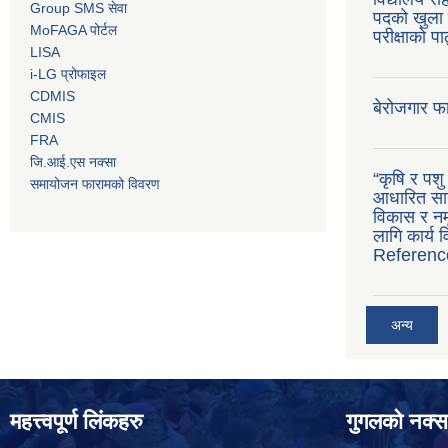
Group SMS सेवा
पदको खुला 
MoFAGA पोर्टल
परीक्षाको प
LISA
i-LG प्रोफाइल
CDMIS
बेरोजगार फ
CMIS
FRA
जि.आई.एस नक्सा
“कृषि र पश
समायोजन फारामको विवरण
आधारित सान
विकास र नमू
लागि कार्य
Referenc
अन्य
महत्त्वपूर्ण लिंकहरु
गुगलको नक्स