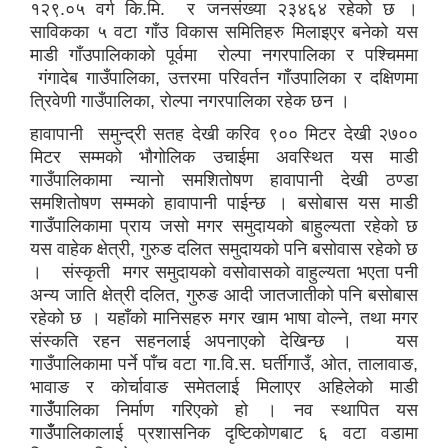
१२९.०५ वर्ग कि.मि. र जनसंख्या २३४६४ रहेको छ ।
साविकका ५ वटा गाँउ विकास समितिहरु मिलाइएर बनेको यस
माडी गाँउपालिकाको पूर्वमा रोल्पा नगरपालिका र पश्चिममा
गंगादेब गाउँपालिका, उत्तरमा परिवर्तन गाँउपालिका र दक्षिणमा
त्रिवेणी गाउँपालिका, रोल्पा नगरपालिका रहेक छन ।
हावापानी समुन्द्री सतह देखी करिव ९०० मिटर देखी २७००
मिटर सम्मको भौगोलिक उचाईमा अवस्थित यस माडी
गाउँपालिकामा न्यानो समशितोषण हावापानी देखी ठण्डा
समशितोषण सम्मको हावापानी पाईन्छ । बसोबास यस माडी
गाउँपालिकामा प्राय जसो मगर समुदायको बाहुल्यता रहेको छ
यस वाहेक क्षेत्री, गुरुङ दलित समुदायको पनि बसोवास रहेको छ
। संस्कृती मगर समुदायको वसोवासको वाहुल्यता भएता पनी
अन्य जाति क्षेत्री दलित, गुरुङ आदी जातजातीको पनि बसोबास
रहेको छ । यहाँको मानिसहरु मगर खाम भाषा वोल्ने, तथा मगर
संस्कति रहन सहनलाई अपनाएको देखिन्छ । यस
गाउँपालिकामा पर्ने पाँच वटा गा.वि.स. घर्तीगाउँ, ओत, तालावाङ,
भावाङ र कोर्चावाङ समेतलाई मिलाएर अहिलेको माडी
गाउँँपालिका निर्माण गरिएको हो । नव स्थापित यस
गाउँँपालिकालाई प्रशासनिक दृष्टिकोणबाट ६ वटा वडामा