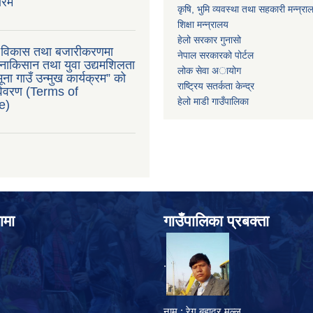
ारम
कृषि, भुमि व्यवस्था तथा सहकारी मन्न्रा
शिक्षा मन्न्रालय
हेलो सरकार गुनासो
ु विकास तथा बजारीकरणमा
नेपाल सरकारको पोर्टल
ाकिसान तथा युवा उद्यमशिलता
लोक सेवा अायोग
ना गाउँ उन्मुख कार्यक्रम” को
राष्ट्रिय सतर्कता केन्द्र
 विवरण (Terms of
हेलो माडी गाउँपालिका
e)
ामा
गाउँपालिका प्रबक्ता
.
नाम : रेग बहादुर मल्ल