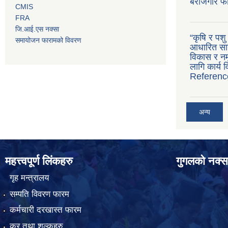
बेरोजगार फ
CMIS
FRA
जि.आई.एस नक्सा
“कृषि र पश
समायोजन फारामको विवरण
आधारित सान
विकास र नमू
लागि कार्य
Referenc
अन्य
महत्त्वपूर्ण लिंकहरु
गुगलको नक्स
गृह मन्त्रालय
सम्पति विवरण फारम
कर्मचारी दरखास्त फारम
कर तथा शुल्कहरु