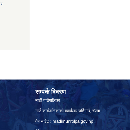
लय
सम्पर्क विवरण
माडी गाउँपालिका
गाउँ कार्यपालिकाको कार्यालय घर्तिगाउँ, रो‍‍ल्पा
वेब साईट : madimunrolpa.gov.np