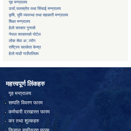
गृह मन्न्रालय
उर्जा,जलस्रोत तथा सिंचाई मन्न्रालय
कृषि, भुमि व्यवस्था तथा सहकारी मन्न्रालय
शिक्षा मन्न्रालय
हेलो सरकार गुनासो
नेपाल सरकारको पोर्टल
लोक सेवा अायोग
राष्ट्रिय सतर्कता केन्द्र
हेलो माडी गाउँपालिका
महत्त्वपूर्ण लिंकहरु
गृह मन्त्रालय
सम्पति विवरण फारम
कर्मचारी दरखास्त फारम
कर तथा शुल्कहरु
किसान सूचीकरण फारम