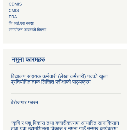
CDMIS
CMIS
FRA
जि.आई.एस नक्सा
समायोजन फारामको विवरण
नमुना फारमहरु
विद्यालय सहायक कर्मचारी (लेखा कर्मचारी) पदको खुला
प्रतियोगितात्मक लिखित परीक्षाको पाठ्यक्रम
बेरोजगार फारम
“कृषि र पशु विकास तथा बजारीकरणमा आधारित सानाकिसान
तथा युवा उद्यमशिलता विकास र नमूना गाउँ उन्मुख कार्यक्रम”