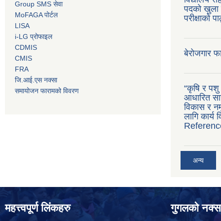
Group SMS सेवा
पदको खुला 
MoFAGA पोर्टल
परीक्षाको प
LISA
i-LG प्रोफाइल
CDMIS
बेरोजगार फ
CMIS
FRA
जि.आई.एस नक्सा
“कृषि र पश
समायोजन फारामको विवरण
आधारित सान
विकास र नमू
लागि कार्य
Referenc
अन्य
महत्त्वपूर्ण लिंकहरु
गुगलको नक्स