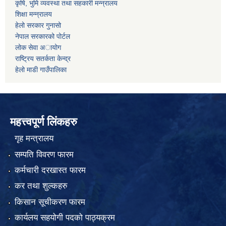
कृषि, भुमि व्यवस्था तथा सहकारी मन्न्रालय
शिक्षा मन्न्रालय
हेलो सरकार गुनासो
नेपाल सरकारको पोर्टल
लोक सेवा अायोग
राष्ट्रिय सतर्कता केन्द्र
हेलो माडी गाउँपालिका
महत्त्वपूर्ण लिंकहरु
गृह मन्त्रालय
सम्पति विवरण फारम
कर्मचारी दरखास्त फारम
कर तथा शुल्कहरु
किसान सूचीकरण फारम
कार्यलय सहयोगी पदको पाठ्यक्रम