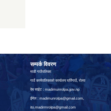
सम्पर्क विवरण
माडी गाउँपालिका
गाउँ कार्यपालिकाको कार्यालय घर्तिगाउँ, रो‍‍ल्पा
वेब साईट : madimunrolpa.gov.np
ईमेल :
madimunrolpa@gmail.com
,
ito.madirmrolpa@gmail.com