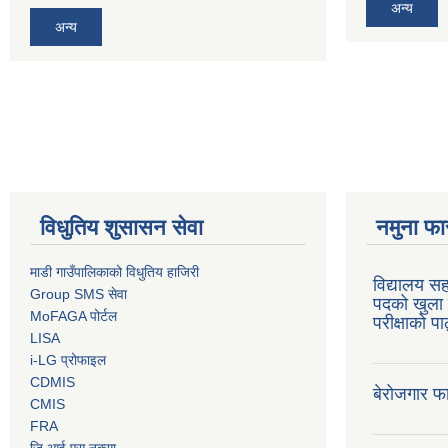
अन्य
अन्य
विधुतिय शुसासन सेवा
नमुना फा
माडी गाउँपालिकाको विधुतिय हाजिरी
विद्यालय सह
Group SMS सेवा
पदको खुला 
MoFAGA पोर्टल
परीक्षाको प
LISA
i-LG प्रोफाइल
CDMIS
बेरोजगार फ
CMIS
FRA
जि.आई.एस नक्सा