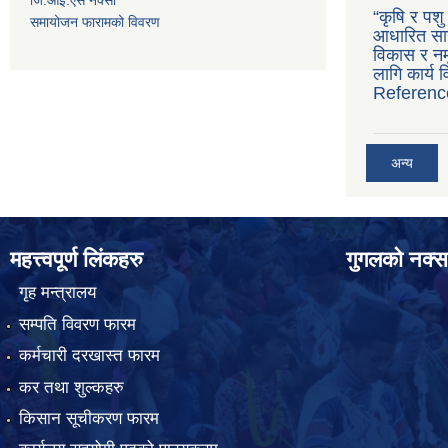
“कृषि र पश
समायोजन फारामको विवरण
आधारित सान
विकास र नमू
लागि कार्य
Referenc
अन्य
महत्त्वपूर्ण लिंकहरु
गुगलको नक्स
गृह मन्त्रालय
सम्पति विवरण फारम
कर्मचारी दरखास्त फारम
कर तथा शुल्कहरु
किसान सूचीकरण फारम