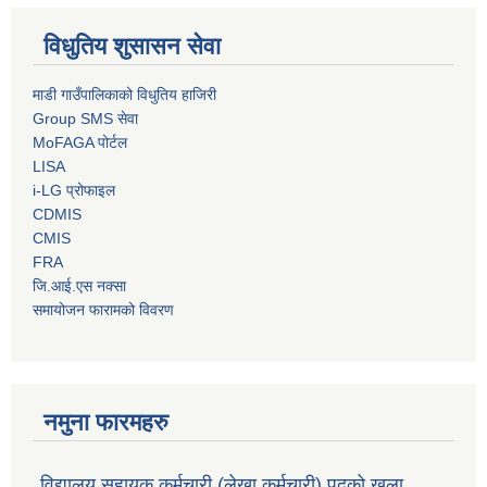
विधुतिय शुसासन सेवा
माडी गाउँपालिकाको विधुतिय हाजिरी
Group SMS सेवा
MoFAGA पोर्टल
LISA
i-LG प्रोफाइल
CDMIS
CMIS
FRA
जि.आई.एस नक्सा
समायोजन फारामको विवरण
नमुना फारमहरु
विद्यालय सहायक कर्मचारी (लेखा कर्मचारी) पदको खुला