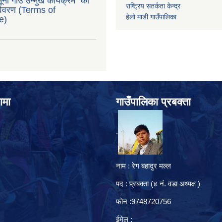
ना गाउँ उन्मुख कार्यक्रम” को
राष्ट्रिय सतर्कता केन्द्र
 विवरण (Terms of
हेलो माडी गाउँपालिका
e)
ामा
गाउँपालिका प्रबक्ता
.
नाम : रेग बहादुर मल्ल
पद : प्रबक्ता (४ नं. वडा अध्यक्ष )
फोन :9748720756
ईमेल :