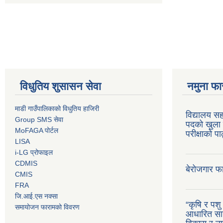
विधुतिय शुसासन सेवा
नमुना फा
माडी गाउँपालिकाको विधुतिय हाजिरी
विद्यालय सह
Group SMS सेवा
पदको खुला 
MoFAGA पोर्टल
परीक्षाको प
LISA
i-LG प्रोफाइल
CDMIS
बेरोजगार फ
CMIS
FRA
जि.आई.एस नक्सा
“कृषि र पश
समायोजन फारामको विवरण
आधारित सान