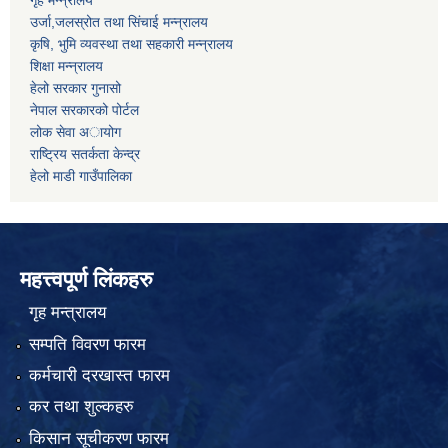
उर्जा,जलस्रोत तथा सिंचाई मन्न्रालय
कृषि, भुमि व्यवस्था तथा सहकारी मन्न्रालय
शिक्षा मन्न्रालय
हेलो सरकार गुनासो
नेपाल सरकारको पोर्टल
लोक सेवा अायोग
राष्ट्रिय सतर्कता केन्द्र
हेलो माडी गाउँपालिका
महत्त्वपूर्ण लिंकहरु
गृह मन्त्रालय
सम्पति विवरण फारम
कर्मचारी दरखास्त फारम
कर तथा शुल्कहरु
किसान सूचीकरण फारम