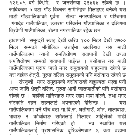
१२९.०५ वर्ग कि.मि. र जनसंख्या २३४६४ रहेको छ ।
साविकका ५ वटा गाँउ विकास समितिहरु मिलाइएर बनेको यस
माडी गाँउपालिकाको पूर्वमा रोल्पा नगरपालिका र पश्चिममा
गंगादेब गाउँपालिका, उत्तरमा परिवर्तन गाँउपालिका र दक्षिणमा
त्रिवेणी गाउँपालिका, रोल्पा नगरपालिका रहेक छन ।
हावापानी समुन्द्री सतह देखी करिव ९०० मिटर देखी २७००
मिटर सम्मको भौगोलिक उचाईमा अवस्थित यस माडी
गाउँपालिकामा न्यानो समशितोषण हावापानी देखी ठण्डा
समशितोषण सम्मको हावापानी पाईन्छ । बसोबास यस माडी
गाउँपालिकामा प्राय जसो मगर समुदायको बाहुल्यता रहेको छ
यस वाहेक क्षेत्री, गुरुङ दलित समुदायको पनि बसोवास रहेको छ
। संस्कृती मगर समुदायको वसोवासको वाहुल्यता भएता पनी
अन्य जाति क्षेत्री दलित, गुरुङ आदी जातजातीको पनि बसोबास
रहेको छ । यहाँको मानिसहरु मगर खाम भाषा वोल्ने, तथा मगर
संस्कति रहन सहनलाई अपनाएको देखिन्छ । यस
गाउँपालिकामा पर्ने पाँच वटा गा.वि.स. घर्तीगाउँ, ओत, तालावाङ,
भावाङ र कोर्चावाङ समेतलाई मिलाएर अहिलेको माडी
गाउँँपालिका निर्माण गरिएको हो । नव स्थापित यस
गाउँँपालिकालाई प्रशासनिक दृष्टिकोणबाट ६ वटा वडामा